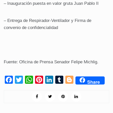
– Inauguración puesta en valor gruta Juan Pablo II
– Entrega de Respirador-Ventilador y Firma de
convenio de confidencialidad
Fuente: Oficina de Prensa Senador Felipe Michlig.
F
T
W
Pi
Li
T
Bl
Share
a
wi
h
nt
n
u
o
c
tt
at
er
k
m
g
e
er
s
e
e
bl
g
b
A
st
dI
r
er