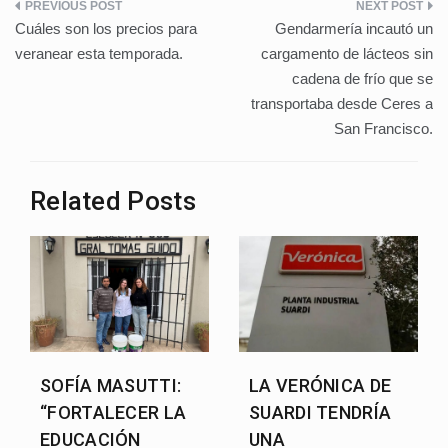
Navegación
o
p
n
Cuáles son los precios para
Gendarmería incautó un
de
o
p
veranear esta temporada.
cargamento de lácteos sin
cadena de frío que se
k
entradas
transportaba desde Ceres a
San Francisco.
Related Posts
SOFÍA MASUTTI:
LA VERÓNICA DE
“FORTALECER LA
SUARDI TENDRÍA
EDUCACIÓN
UNA