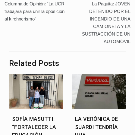
o
p
n
Columna de Opinión: “La UCR
La Paquita: JOVEN
de
o
p
trabajará para unir la oposición
DETENIDO POR EL
al kirchnerismo”
INCENDIO DE UNA
k
entradas
CAMIONETA Y LA
SUSTRACCIÓN DE UN
AUTOMÓVIL
Related Posts
SOFÍA MASUTTI:
LA VERÓNICA DE
“FORTALECER LA
SUARDI TENDRÍA