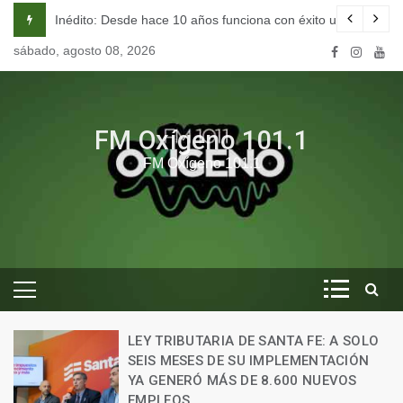
Skip
iona con éxito una escuela de seducción en Córdoba.
Cómo vivían los hombres junto a los gliptod
to
sábado, agosto 08, 2026
content
FM Oxígeno 101.1
FM Oxígeno 101.1
EY TRIBUTARIA DE SANTA FE: A SOLO
EIS MESES DE SU IMPLEMENTACIÓN
EL GO
A GENERÓ MÁS DE 8.600 NUEVOS
ENTR
MPLEOS