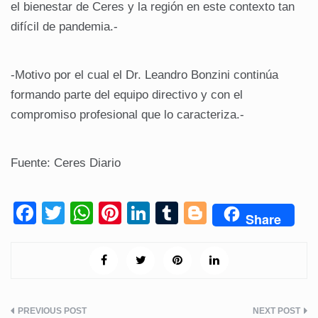
el bienestar de Ceres y la región en este contexto tan
difícil de pandemia.-
-Motivo por el cual el Dr. Leandro Bonzini continúa
formando parte del equipo directivo y con el
compromiso profesional que lo caracteriza.-
Fuente: Ceres Diario
F
T
W
Pi
Li
T
Bl
Share
a
wi
h
nt
n
u
o
c
tt
at
er
k
m
g
e
er
s
e
e
bl
g
b
A
st
dI
r
er
Navegación