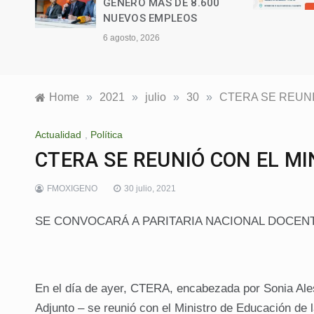
GENERÓ MÁS DE 8.600
NUEVOS EMPLEOS
6 agosto, 2026
Home
»
2021
»
julio
»
30
»
CTERA SE REUNI
Actualidad
,
Política
CTERA SE REUNIÓ CON EL MI
FMOXIGENO
30 julio, 2021
SE CONVOCARÁ A PARITARIA NACIONAL DOCEN
En el día de ayer, CTERA, encabezada por Sonia Ales
Adjunto – se reunió con el Ministro de Educación de l