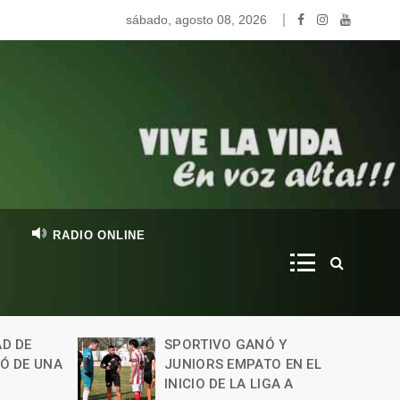
mo vivían los hombres junto a los gliptodontes en nuestra
sábado, agosto 08, 2026
RADIO ONLINE
AD DE
SPORTIVO GANÓ Y
PÓ DE UNA
JUNIORS EMPATO EN EL
INICIO DE LA LIGA A