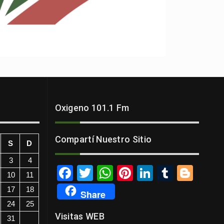
Oxigeno 101.1 Fm
Compartí Nuestro Sitio
S
D
3
4
F
T
W
Pi
Li
T
Bl
10
11
a
wi
h
nt
n
u
o
17
18
Share
c
tt
at
er
k
m
g
24
25
Visitas WEB
e
er
s
e
e
bl
g
31