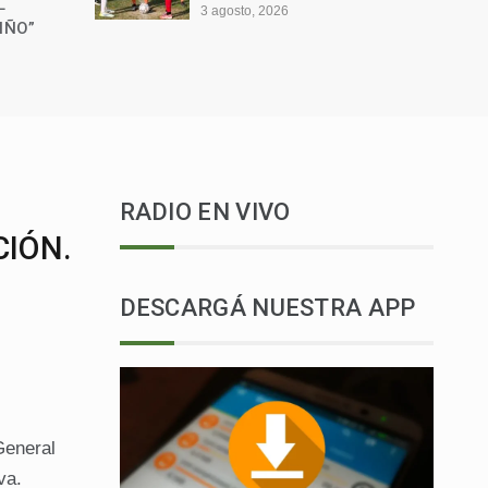
L
3 agosto, 2026
IÑO”
RADIO EN VIVO
CIÓN.
DESCARGÁ NUESTRA APP
General
va.