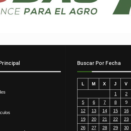
rincipal
Buscar Por Fecha
L
M
X
J
V
les
1
2
5
6
7
8
9
12
13
14
15
16
culos
19
20
21
22
23
26
27
28
29
30