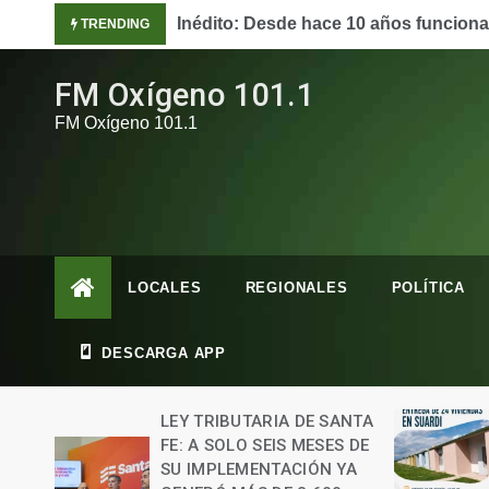
Skip
Inédito: Desde hace 10 años funcion
TRENDING
to
content
FM Oxígeno 101.1
FM Oxígeno 101.1
LOCALES
REGIONALES
POLÍTICA
DESCARGA APP
RDI
LEY TRIBUTARIA DE SANTA
FE: A SOLO SEIS MESES DE
AL Y
SU IMPLEMENTACIÓN YA