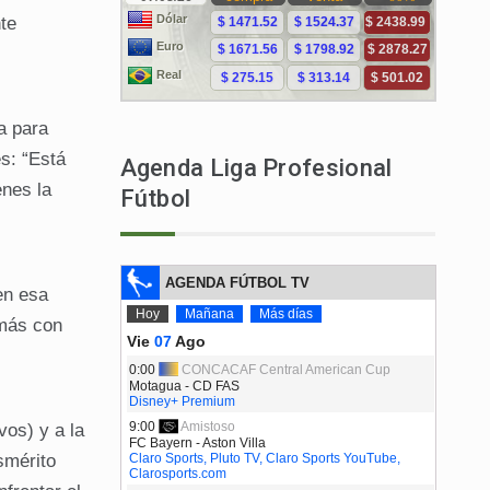
nte
a para
es: “Está
Agenda Liga Profesional
enes la
Fútbol
 en esa
 más con
vos) y a la
smérito