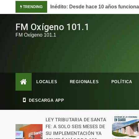
Skip
ón en Córdoba.
Cómo vivían los hombres junto a los 
TRENDING
to
content
FM Oxígeno 101.1
FM Oxígeno 101.1
LOCALES
REGIONALES
POLÍTICA
DESCARGA APP
ANTA
EL GOBIERNO DE SANTA FE
S DE
ENTREGARÁ 24 VIVIENDAS
YA
6 agosto, 2026