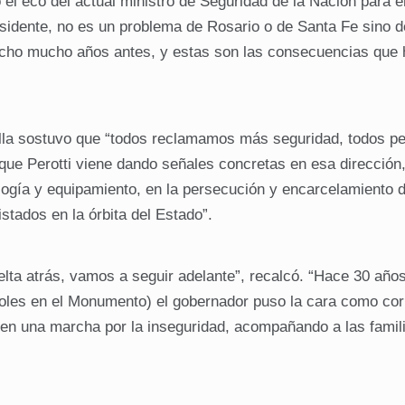
l eco del actual ministro de Seguridad de la Nación para en
esidente, no es un problema de Rosario o de Santa Fe sino d
 hecho mucho años antes, y estas son las consecuencias que
ella sostuvo que “todos reclamamos más seguridad, todos p
ó que Perotti viene dando señales concretas en esa dirección
ología y equipamiento, en la persecución y encarcelamiento d
tados en la órbita del Estado”.
vuelta atrás, vamos a seguir adelante”, recalcó. “Hace 30 añ
coles en el Monumento) el gobernador puso la cara como co
 en una marcha por la inseguridad, acompañando a las famil