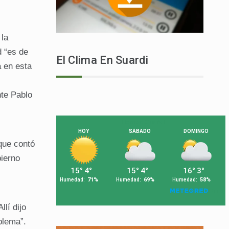
 la
d “es de
El Clima En Suardi
a en esta
nte Pablo
que contó
bierno
llí dijo
blema”.