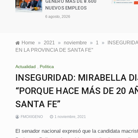
0
Home
»
2021
»
noviembre
»
1
»
INSEGURIDA
EN LA PROVINCIA DE SANTA FE”
Actualidad
,
Política
INSEGURIDAD: MIRABELLA D
“PORQUE HACE MÁS DE 20 AÑ
SANTA FE”
FMOXIGENO
1 noviembre, 2021
El senador nacional expresó que la candidata macrista