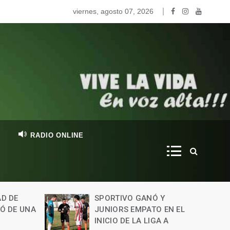
y nos visitó Valentina Fontanessi, de la promo 2020, para c
viernes, agosto 07, 2026
RADIO ONLINE
 Y
BRINKMANN: UN
 EN EL
CAMIONERO SUFRIÓ
A A
LESIONES GRAVES TRAS UN