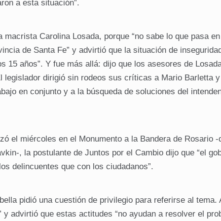
ron a esta situación”.
a macrista Carolina Losada, porque “no sabe lo que pasa en
incia de Santa Fe” y advirtió que la situación de insegurida
s 15 años”. Y fue más allá: dijo que los asesores de Losad
 legislador dirigió sin rodeos sus críticas a Mario Barletta y
rabajo en conjunto y a la búsqueda de soluciones del intende
izó el miércoles en el Monumento a la Bandera de Rosario -
kin-, la postulante de Juntos por el Cambio dijo que “el go
los delincuentes que con los ciudadanos”.
lla pidió una cuestión de privilegio para referirse al tema. A
” y advirtió que estas actitudes “no ayudan a resolver el pro