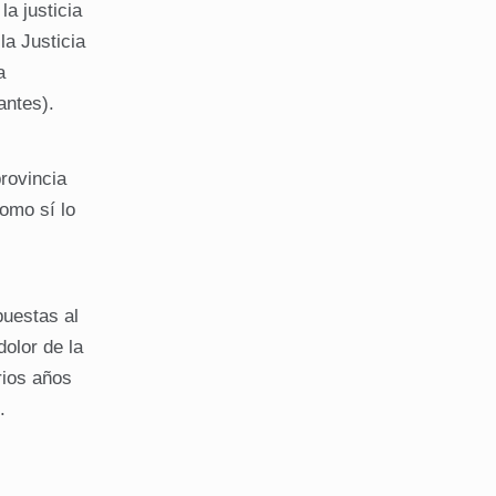
a justicia
la Justicia
a
antes).
provincia
omo sí lo
puestas al
dolor de la
rios años
.