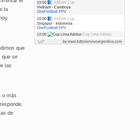
frentar el
e la
 hoy
edimos que
, que se
e las
os o más
rresponde.
ias de