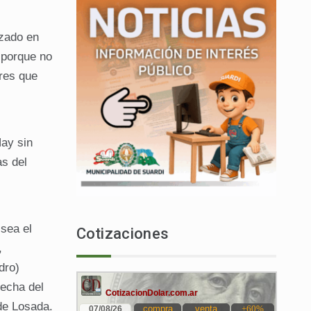
izado en
 porque no
ores que
Hay sin
as del
 sea el
Cotizaciones
,
dro)
recha del
de Losada.