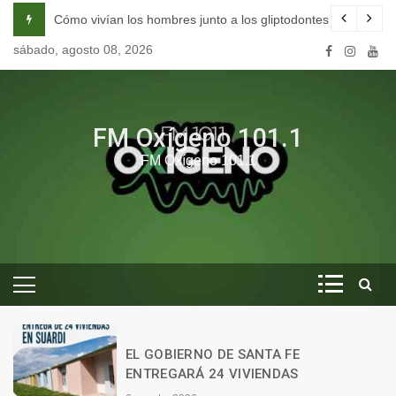
Skip
na escuela de seducción en Córdoba.
Cómo vivían los hombres junto a los gliptodontes en nuestra 
to
sábado, agosto 08, 2026
content
FM Oxígeno 101.1
FM Oxígeno 101.1
O
EL GOBIERNO DE SANTA FE
ENTREGARÁ 24 VIVIENDAS