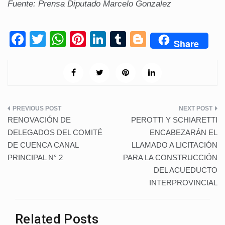
Fuente: Prensa Diputado Marcelo Gonzalez
F
T
W
Pi
Li
T
Bl
Share
a
wi
h
nt
n
u
o
c
tt
at
er
k
m
g
e
er
s
e
e
bl
g
b
A
st
dI
r
er
Navegación
o
p
n
RENOVACIÓN DE
PEROTTI Y SCHIARETTI
de
o
p
DELEGADOS DEL COMITÉ
ENCABEZARÁN EL
DE CUENCA CANAL
LLAMADO A LICITACIÓN
k
entradas
PRINCIPAL N° 2
PARA LA CONSTRUCCIÓN
DEL ACUEDUCTO
INTERPROVINCIAL
Related Posts