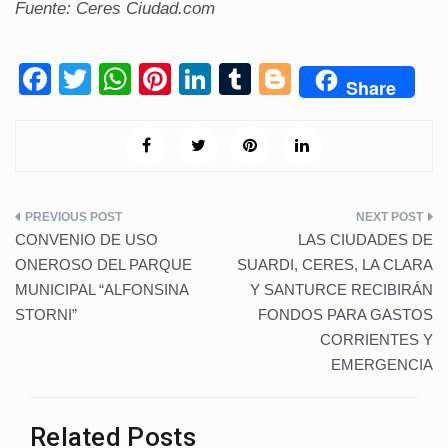
Fuente: Ceres Ciudad.com
F
T
W
Pi
Li
T
Bl
Share
a
wi
h
nt
n
u
o
c
tt
at
er
k
m
g
e
er
s
e
e
bl
g
b
A
st
dI
r
er
Navegación
o
p
n
CONVENIO DE USO
LAS CIUDADES DE
de
o
p
ONEROSO DEL PARQUE
SUARDI, CERES, LA CLARA
MUNICIPAL “ALFONSINA
Y SANTURCE RECIBIRÁN
k
entradas
STORNI”
FONDOS PARA GASTOS
CORRIENTES Y
EMERGENCIA
Related Posts