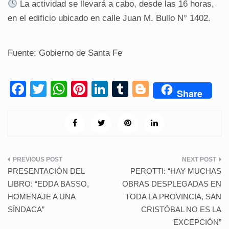
La actividad se llevará a cabo, desde las 16 horas,
en el edificio ubicado en calle Juan M. Bullo N° 1402.
Fuente: Gobierno de Santa Fe
F
T
W
Pi
Li
T
Bl
Share
a
wi
h
nt
n
u
o
c
tt
at
er
k
m
g
e
er
s
e
e
bl
g
b
A
st
dI
r
er
Navegación
o
p
n
PRESENTACIÓN DEL
PEROTTI: “HAY MUCHAS
de
o
p
LIBRO: “EDDA BASSO,
OBRAS DESPLEGADAS EN
HOMENAJE A UNA
TODA LA PROVINCIA, SAN
k
entradas
SÍNDACA”
CRISTÓBAL NO ES LA
EXCEPCIÓN”