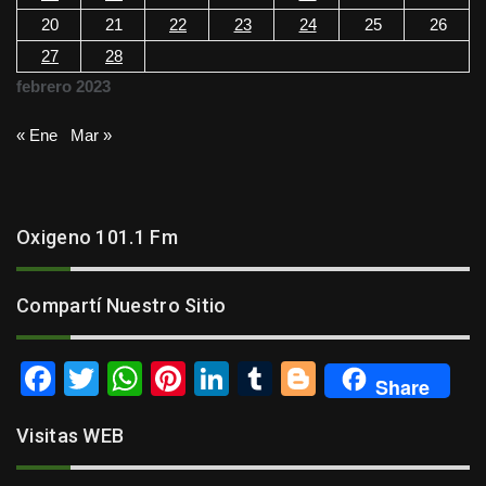
20
21
22
23
24
25
26
27
28
febrero 2023
« Ene
Mar »
Oxigeno 101.1 Fm
Compartí Nuestro Sitio
F
T
W
Pi
Li
T
Bl
Share
a
wi
h
nt
n
u
o
Visitas WEB
c
tt
at
er
k
m
g
e
er
s
e
e
bl
g