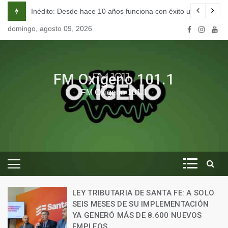
Skip
10 años funciona con éxito una escuela de seducción en Córdoba.
Cómo vivían los hombres junto a
to
domingo, agosto 09, 2026
content
FM Oxígeno 101.1
FM Oxígeno 101.1
LEY TRIBUTARIA DE SANTA FE: A SOLO
SEIS MESES DE SU IMPLEMENTACIÓN
YA GENERÓ MÁS DE 8.600 NUEVOS
EMPLEOS