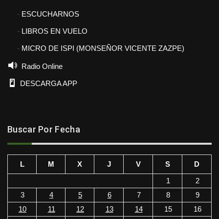
ESCUCHARNOS
LIBROS EN VUELO
MICRO DE ISPI (MONSEÑOR VICENTE ZAZPE)
Radio Online
DESCARGA APP
Buscar Por Fecha
L
M
X
J
V
S
D
1
2
3
4
5
6
7
8
9
10
11
12
13
14
15
16