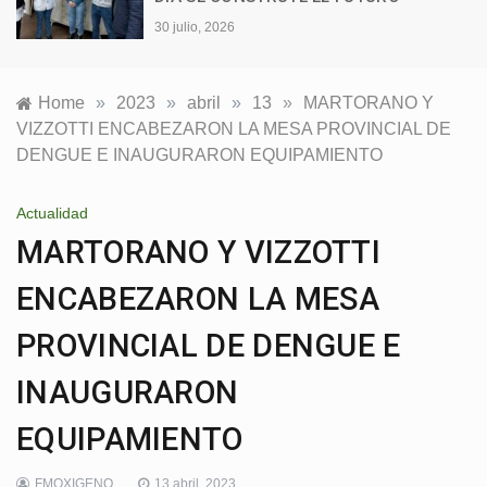
30 julio, 2026
Home
»
2023
»
abril
»
13
»
MARTORANO Y
VIZZOTTI ENCABEZARON LA MESA PROVINCIAL DE
DENGUE E INAUGURARON EQUIPAMIENTO
Actualidad
MARTORANO Y VIZZOTTI
ENCABEZARON LA MESA
PROVINCIAL DE DENGUE E
INAUGURARON
EQUIPAMIENTO
FMOXIGENO
13 abril, 2023