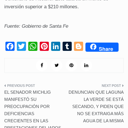
inversión superior a $210 millones.
Fuente: Gobierno de Santa Fe
F
T
W
Pi
Li
T
Bl
Share
a
wi
h
nt
n
u
o
c
tt
at
er
k
m
g
e
er
s
e
e
bl
g
b
A
st
dI
r
er
Navegación
o
p
n
EL SENADOR MICHLIG
DENUNCIAN QUE LAGUNA
de
o
p
MANIFESTÓ SU
LA VERDE SE ESTÁ
PREOCUPACIÓN POR
SECANDO, Y PIDEN QUE
k
entradas
DEFICIENCIAS
NO SE EXTRAIGA MÁS
CRECIENTES EN LAS
AGUA DE LA MISMA
PRESTACIONES DEL IAPOS