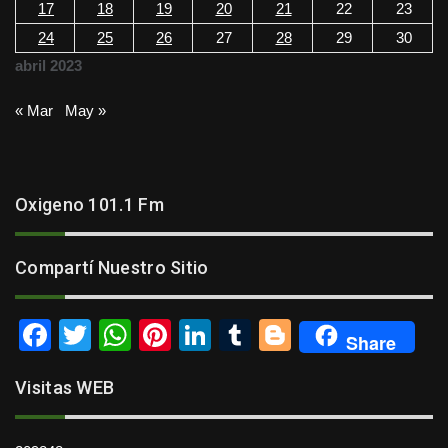
17
18
19
20
21
22
23
24
25
26
27
28
29
30
abril 2023
« Mar
May »
Oxigeno 101.1 Fm
Compartí Nuestro Sitio
F
T
W
Pi
Li
T
Bl
Share
a
wi
h
nt
n
u
o
Visitas WEB
c
tt
at
er
k
m
g
e
er
s
e
e
bl
g