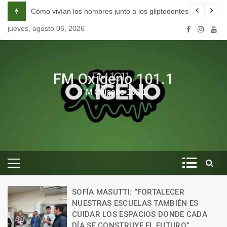
Skip
na escuela de seducción en Córdoba.
Cómo vivían los hombres junto a los gliptodontes en nuestra 
to
jueves, agosto 06, 2026
content
FM Oxígeno 101.1
FM Oxígeno 101.1
SOFÍA MASUTTI: “FORTALECER
NUESTRAS ESCUELAS TAMBIÉN ES
CUIDAR LOS ESPACIOS DONDE CADA
DÍA SE CONSTRUYE EL FUTURO”