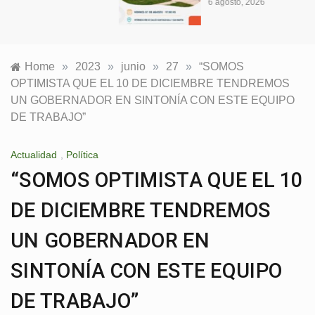
6 agosto, 2026
Home
»
2023
»
junio
»
27
»
“SOMOS
OPTIMISTA QUE EL 10 DE DICIEMBRE TENDREMOS
UN GOBERNADOR EN SINTONÍA CON ESTE EQUIPO
DE TRABAJO”
Actualidad
,
Política
“SOMOS OPTIMISTA QUE EL 10
DE DICIEMBRE TENDREMOS
UN GOBERNADOR EN
SINTONÍA CON ESTE EQUIPO
DE TRABAJO”