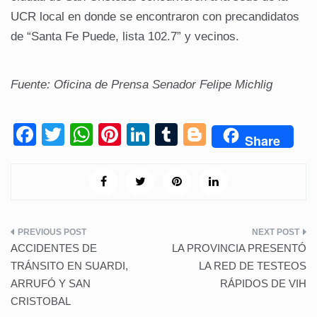
UCR local en donde se encontraron con precandidatos
de “Santa Fe Puede, lista 102.7” y vecinos.
Fuente: Oficina de Prensa Senador Felipe Michlig
F
T
W
Pi
Li
T
Bl
Share
a
wi
h
nt
n
u
o
c
tt
at
er
k
m
g
e
er
s
e
e
bl
g
b
A
st
dI
r
er
Navegación
o
p
n
ACCIDENTES DE
LA PROVINCIA PRESENTÓ
de
o
p
TRÁNSITO EN SUARDI,
LA RED DE TESTEOS
ARRUFÓ Y SAN
RÁPIDOS DE VIH
k
entradas
CRISTOBAL