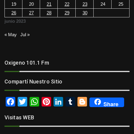
19
20
21
22
23
24
25
26
27
28
29
30
junio 2023
« May
Jul »
Oxigeno 101.1 Fm
Compartí Nuestro Sitio
F
T
W
Pi
Li
T
Bl
Share
a
wi
h
nt
n
u
o
Visitas WEB
c
tt
at
er
k
m
g
e
er
s
e
e
bl
g