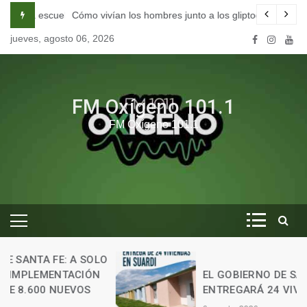
Skip
na escuela de seducción en Córdoba.
Cómo vivían los hombres junto a los gliptodontes en nuestra 
to
jueves, agosto 06, 2026
content
FM Oxígeno 101.1
FM Oxígeno 101.1
O
EL GOBIERNO DE SANTA FE
ENTREGARÁ 24 VIVIENDAS