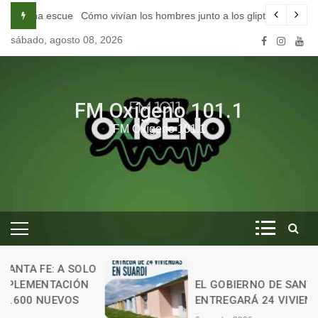
Skip
na escuela de seducción en Córdoba.
Cómo vivían los hombres junto a los gliptodontes en nuestra 
to
sábado, agosto 08, 2026
content
FM Oxígeno 101.1
FM Oxígeno 101.1
O
EL GOBIERNO DE SANTA FE
ENTREGARÁ 24 VIVIENDAS