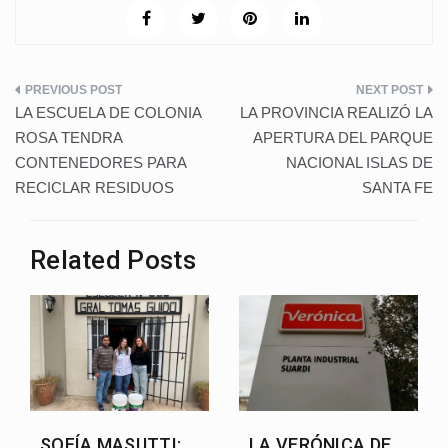
c
tt
at
er
k
m
g
e
er
s
e
e
bl
g
b
A
st
dI
r
er
Navegación
o
p
n
LA ESCUELA DE COLONIA
LA PROVINCIA REALIZÓ LA
de
o
p
ROSA TENDRA
APERTURA DEL PARQUE
CONTENEDORES PARA
NACIONAL ISLAS DE
k
entradas
RECICLAR RESIDUOS
SANTA FE
Related Posts
SOFÍA MASUTTI:
LA VERÓNICA DE