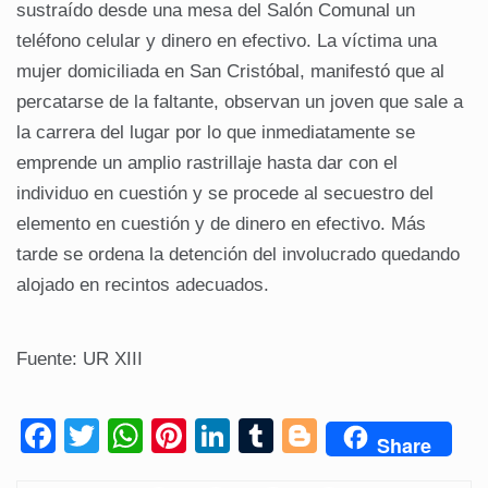
sustraído desde una mesa del Salón Comunal un
teléfono celular y dinero en efectivo. La víctima una
mujer domiciliada en San Cristóbal, manifestó que al
percatarse de la faltante, observan un joven que sale a
la carrera del lugar por lo que inmediatamente se
emprende un amplio rastrillaje hasta dar con el
individuo en cuestión y se procede al secuestro del
elemento en cuestión y de dinero en efectivo. Más
tarde se ordena la detención del involucrado quedando
alojado en recintos adecuados.
Fuente: UR XIII
F
T
W
Pi
Li
T
Bl
Share
a
wi
h
nt
n
u
o