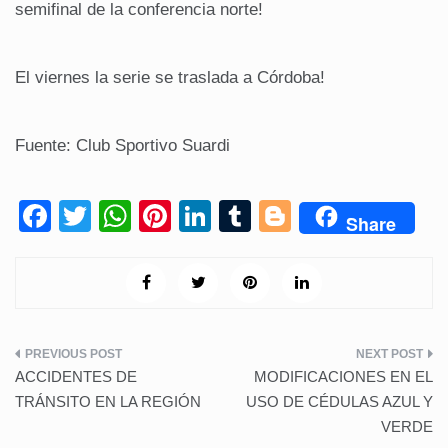
semifinal de la conferencia norte!
El viernes la serie se traslada a Córdoba!
Fuente: Club Sportivo Suardi
F
T
W
Pi
Li
T
Bl
Share
a
wi
h
nt
n
u
o
c
tt
at
er
k
m
g
e
er
s
e
e
bl
g
b
A
st
dI
r
er
Navegación
o
p
n
ACCIDENTES DE
MODIFICACIONES EN EL
de
o
p
TRÁNSITO EN LA REGIÓN
USO DE CÉDULAS AZUL Y
VERDE
k
entradas