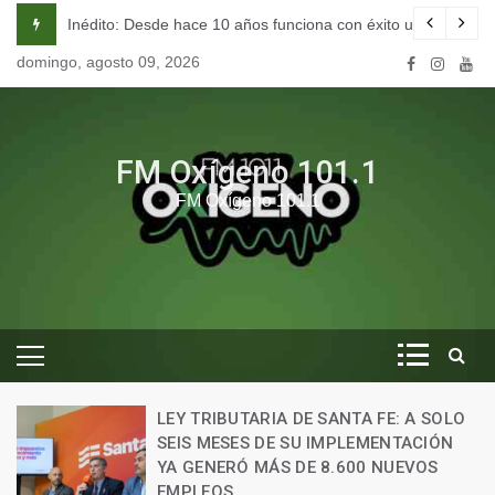
Skip
on éxito una escuela de seducción en Córdoba.
Cómo vivían los hombres junto a los gliptodontes e
to
domingo, agosto 09, 2026
content
FM Oxígeno 101.1
FM Oxígeno 101.1
IA DE SANTA FE: A SOLO
DE SU IMPLEMENTACIÓN
EL GOBIERNO DE 
ÁS DE 8.600 NUEVOS
ENTREGARÁ 24 V