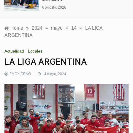
6 agosto, 2026
Home
»
2024
»
mayo
»
14
»
LA LIGA
ARGENTINA
Actualidad
,
Locales
LA LIGA ARGENTINA
FMOXIGENO
14 mayo, 2024