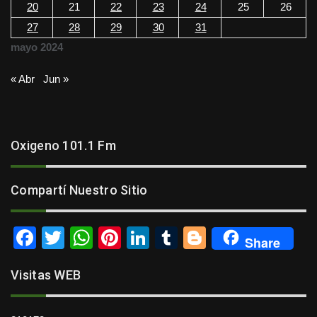
20
21
22
23
24
25
26
27
28
29
30
31
mayo 2024
« Abr
Jun »
Oxigeno 101.1 Fm
Compartí Nuestro Sitio
F
T
W
Pi
Li
T
Bl
Share
a
wi
h
nt
n
u
o
Visitas WEB
c
tt
at
er
k
m
g
e
er
s
e
e
bl
g