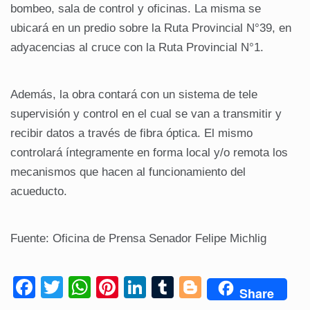
bombeo, sala de control y oficinas. La misma se
ubicará en un predio sobre la Ruta Provincial N°39, en
adyacencias al cruce con la Ruta Provincial N°1.
Además, la obra contará con un sistema de tele
supervisión y control en el cual se van a transmitir y
recibir datos a través de fibra óptica. El mismo
controlará íntegramente en forma local y/o remota los
mecanismos que hacen al funcionamiento del
acueducto.
Fuente: Oficina de Prensa Senador Felipe Michlig
F
T
W
Pi
Li
T
Bl
Share
a
wi
h
nt
n
u
o