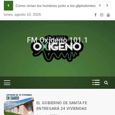
Skip
na escuela de seducción en Córdoba.
Cómo vivían los hombres junto a los gliptodontes en nuestra 
to
lunes, agosto 10, 2026
content
FM Oxígeno 101.1
FM Oxígeno 101.1
O
EL GOBIERNO DE SANTA FE
ENTREGARÁ 24 VIVIENDAS