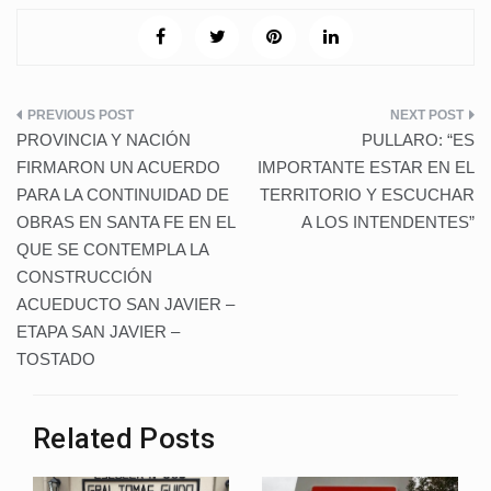
c
tt
at
er
k
m
g
e
er
s
e
e
bl
g
b
A
st
dI
r
er
Navegación
o
p
n
PROVINCIA Y NACIÓN
PULLARO: “ES
de
o
p
FIRMARON UN ACUERDO
IMPORTANTE ESTAR EN EL
PARA LA CONTINUIDAD DE
TERRITORIO Y ESCUCHAR
k
entradas
OBRAS EN SANTA FE EN EL
A LOS INTENDENTES”
QUE SE CONTEMPLA LA
CONSTRUCCIÓN
ACUEDUCTO SAN JAVIER –
ETAPA SAN JAVIER –
TOSTADO
Related Posts