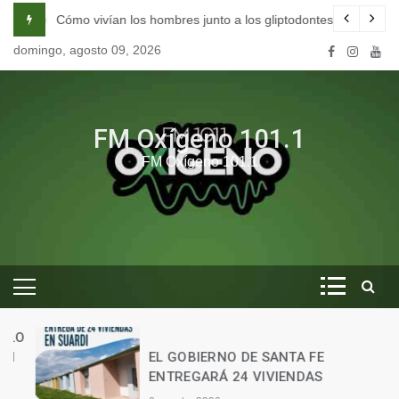
Skip
na escuela de seducción en Córdoba.
Cómo vivían los hombres junto a los gliptodontes en nuestra 
to
domingo, agosto 09, 2026
content
FM Oxígeno 101.1
FM Oxígeno 101.1
O
EL GOBIERNO DE SANTA FE
ENTREGARÁ 24 VIVIENDAS