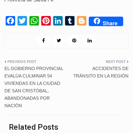
F
T
W
Pi
Li
T
Bl
Share
a
wi
h
nt
n
u
o
c
tt
at
er
k
m
g
e
er
s
e
e
bl
g
b
A
st
dI
r
er
Navegación
o
p
n
EL GOBIERNO PROVINCIAL
ACCIDENTES DE
de
o
p
EVALÚA CULMINAR 54
TRÁNSITO EN LA REGIÓN
VIVIENDAS EN LA CIUDAD
k
entradas
DE SAN CRISTÓBAL,
ABANDONADAS POR
NACIÓN
Related Posts