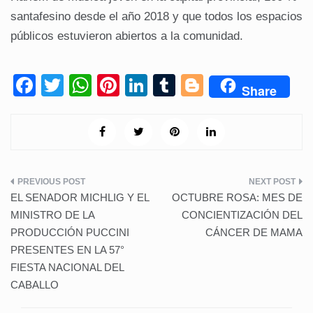
santafesino desde el año 2018 y que todos los espacios
públicos estuvieron abiertos a la comunidad.
F
T
W
Pi
Li
T
Bl
Share
a
wi
h
nt
n
u
o
c
tt
at
er
k
m
g
e
er
s
e
e
bl
g
b
A
st
dI
r
er
Navegación
o
p
n
EL SENADOR MICHLIG Y EL
OCTUBRE ROSA: MES DE
de
o
p
MINISTRO DE LA
CONCIENTIZACIÓN DEL
PRODUCCIÓN PUCCINI
CÁNCER DE MAMA
k
entradas
PRESENTES EN LA 57°
FIESTA NACIONAL DEL
CABALLO