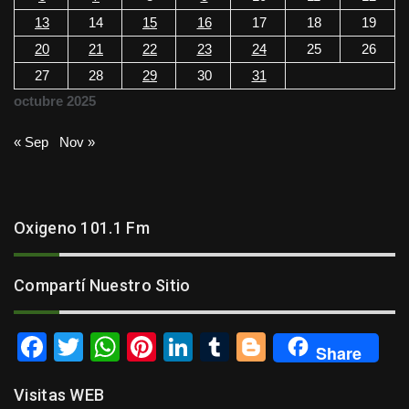
13
14
15
16
17
18
19
20
21
22
23
24
25
26
27
28
29
30
31
octubre 2025
« Sep
Nov »
Oxigeno 101.1 Fm
Compartí Nuestro Sitio
F
T
W
Pi
Li
T
Bl
Share
a
wi
h
nt
n
u
o
Visitas WEB
c
tt
at
er
k
m
g