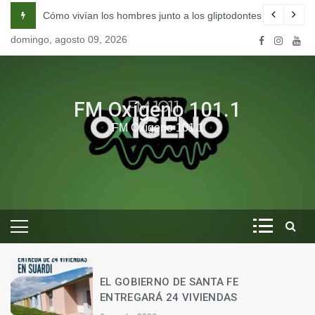
Skip
na escuela de seducción en Córdoba.
Cómo vivían los hombres junto a los gliptodontes en nuestra 
to
domingo, agosto 09, 2026
content
FM Oxígeno 101.1
FM Oxígeno 101.1
O
EL GOBIERNO DE SANTA FE
ENTREGARÁ 24 VIVIENDAS