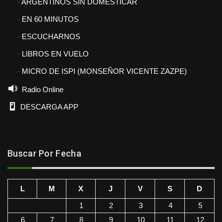
ARGENTINOS SIN DOMESTICAR
EN 60 MINUTOS
ESCUCHARNOS
LIBROS EN VUELO
MICRO DE ISPI (MONSEÑOR VICENTE ZAZPE)
Radio Online
DESCARGA APP
Buscar Por Fecha
L
M
X
J
V
S
D
1
2
3
4
5
6
7
8
9
10
11
12