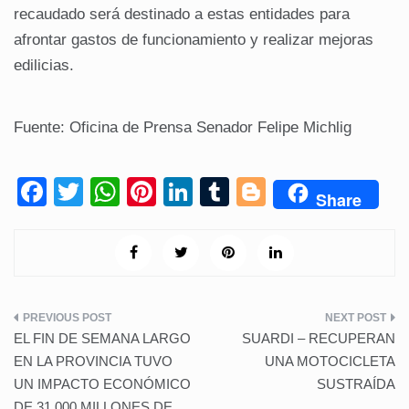
recaudado será destinado a estas entidades para
afrontar gastos de funcionamiento y realizar mejoras
edilicias.
Fuente: Oficina de Prensa Senador Felipe Michlig
F
T
W
Pi
Li
T
Bl
Share
a
wi
h
nt
n
u
o
c
tt
at
er
k
m
g
e
er
s
e
e
bl
g
b
A
st
dI
r
er
Navegación
o
p
n
EL FIN DE SEMANA LARGO
SUARDI – RECUPERAN
de
o
p
EN LA PROVINCIA TUVO
UNA MOTOCICLETA
UN IMPACTO ECONÓMICO
SUSTRAÍDA
k
entradas
DE 31.000 MILLONES DE