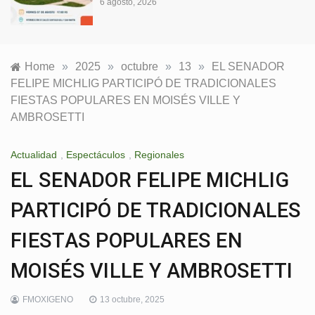
6 agosto, 2026
Home
»
2025
»
octubre
»
13
»
EL SENADOR
FELIPE MICHLIG PARTICIPÓ DE TRADICIONALES
FIESTAS POPULARES EN MOISÉS VILLE Y
AMBROSETTI
Actualidad
,
Espectáculos
,
Regionales
EL SENADOR FELIPE MICHLIG
PARTICIPÓ DE TRADICIONALES
FIESTAS POPULARES EN
MOISÉS VILLE Y AMBROSETTI
FMOXIGENO
13 octubre, 2025