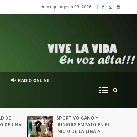
y nos visitó Valentina Fontanessi, de la promo 2020, para c
domingo, agosto 09, 2026
RADIO ONLINE
 Y
BRINKMANN: UN
 EN EL
CAMIONERO SUFRIÓ
A A
LESIONES GRAVES TRAS UN