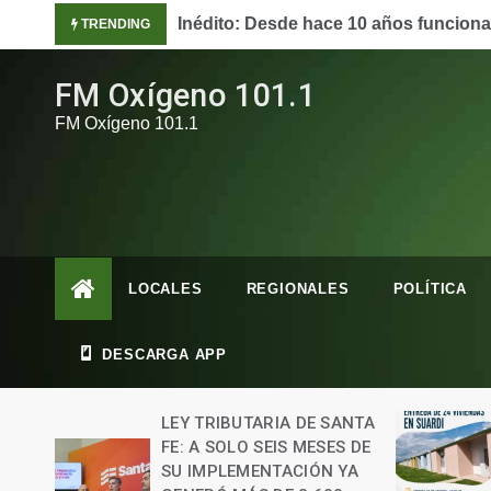
Skip
ón en Córdoba.
Cómo vivían los hombres junto a los 
TRENDING
to
content
FM Oxígeno 101.1
FM Oxígeno 101.1
LOCALES
REGIONALES
POLÍTICA
DESCARGA APP
ANTA
EL GOBIERNO DE SANTA FE
S DE
ENTREGARÁ 24 VIVIENDAS
YA
6 agosto, 2026