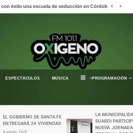
gliptodontes en nuestra región.
Ho
ESPECTÁCULOS
MÚSICA
PROGRAMACIÓN
LA MUNICIPALIDAD DE
SPORTIVO GANÓ
SUARDI PARTICIPÓ DE UNA
JUNIORS EMPATO
NUEVA JORNADA
INICIO DE LA LIG