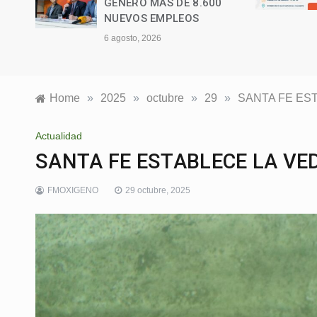
0
Home
»
2025
»
octubre
»
29
»
SANTA FE ES
Actualidad
SANTA FE ESTABLECE LA VE
FMOXIGENO
29 octubre, 2025