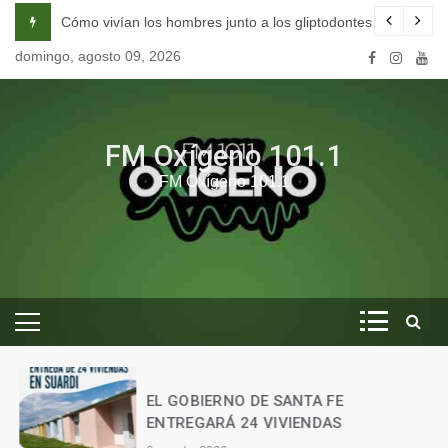
Skip
na escuela de seducción en Córdoba.
Cómo vivían los hombres junto a los gliptodontes en nuestra 
to
domingo, agosto 09, 2026
content
FM Oxígeno 101.1
FM Oxígeno 101.1
O
EL GOBIERNO DE SANTA FE
ENTREGARÁ 24 VIVIENDAS