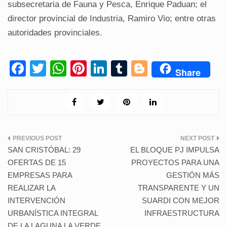
subsecretaria de Fauna y Pesca, Enrique Paduan; el
director provincial de Industria, Ramiro Vio; entre otras
autoridades provinciales.
F
T
W
Pi
Li
T
Bl
Share
a
wi
h
nt
n
u
o
c
tt
at
er
k
m
g
e
er
s
e
e
bl
g
b
A
st
dI
r
er
Navegación
o
p
n
SAN CRISTÓBAL: 29
EL BLOQUE PJ IMPULSA
de
o
p
OFERTAS DE 15
PROYECTOS PARA UNA
EMPRESAS PARA
GESTIÓN MÁS
k
entradas
REALIZAR LA
TRANSPARENTE Y UN
INTERVENCIÓN
SUARDI CON MEJOR
URBANÍSTICA INTEGRAL
INFRAESTRUCTURA
DE LA LAGUNA LA VERDE