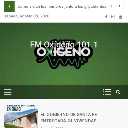
Skip
na escuela de seducción en Córdoba.
Cómo vivían los hombres junto a los gliptodontes en nuestra 
to
sábado, agosto 08, 2026
content
FM Oxígeno 101.1
FM Oxígeno 101.1
O
EL GOBIERNO DE SANTA FE
ENTREGARÁ 24 VIVIENDAS