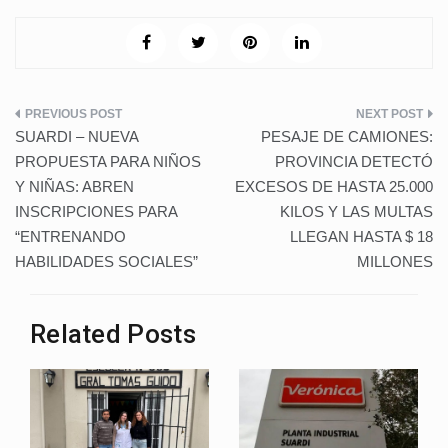
a
wi
h
nt
n
u
o
c
tt
at
er
k
m
g
e
er
s
e
e
bl
g
b
A
st
dI
r
er
Navegación
o
p
n
SUARDI – NUEVA
PESAJE DE CAMIONES:
de
o
p
PROPUESTA PARA NIÑOS
PROVINCIA DETECTÓ
Y NIÑAS: ABREN
EXCESOS DE HASTA 25.000
k
entradas
INSCRIPCIONES PARA
KILOS Y LAS MULTAS
“ENTRENANDO
LLEGAN HASTA $ 18
HABILIDADES SOCIALES”
MILLONES
Related Posts