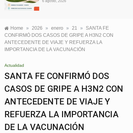
o, 2026
5 agosto, 20
Home
»
2026
»
enero
»
21
»
SANTA FE
CONFIRMÓ DOS CASOS DE GRIPE A H3N2 CON
ANTECEDENTE DE VIAJE Y REFUERZA LA
IMPORTANCIA DE LA VACUNACIÓN
Actualidad
SANTA FE CONFIRMÓ DOS
CASOS DE GRIPE A H3N2 CON
ANTECEDENTE DE VIAJE Y
REFUERZA LA IMPORTANCIA
DE LA VACUNACIÓN