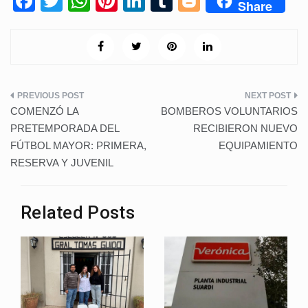
F
T
W
Pi
Li
T
Bl
Share
a
wi
h
nt
n
u
o
c
tt
at
er
k
m
g
e
er
s
e
e
bl
g
b
A
st
dI
r
er
Navegación
o
p
n
COMENZÓ LA
BOMBEROS VOLUNTARIOS
de
o
p
PRETEMPORADA DEL
RECIBIERON NUEVO
FÚTBOL MAYOR: PRIMERA,
EQUIPAMIENTO
k
entradas
RESERVA Y JUVENIL
Related Posts