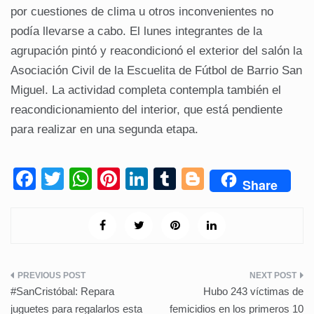
por cuestiones de clima u otros inconvenientes no
podía llevarse a cabo. El lunes integrantes de la
agrupación pintó y reacondicionó el exterior del salón la
Asociación Civil de la Escuelita de Fútbol de Barrio San
Miguel. La actividad completa contempla también el
reacondicionamiento del interior, que está pendiente
para realizar en una segunda etapa.
F
T
W
Pi
Li
T
Bl
Share
a
wi
h
nt
n
u
o
c
tt
at
er
k
m
g
e
er
s
e
e
bl
g
b
A
st
dI
r
er
Navegación
o
p
n
#SanCristóbal: Repara
Hubo 243 víctimas de
de
o
p
juguetes para regalarlos esta
femicidios en los primeros 10