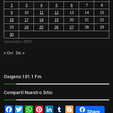
2
3
4
5
6
7
8
9
10
11
12
13
14
15
16
17
18
19
20
21
22
23
24
25
26
27
28
29
30
noviembre 2020
« Oct
Dic »
Oxigeno 101.1 Fm
Compartí Nuestro Sitio
F
T
W
Pi
Li
T
Bl
Share