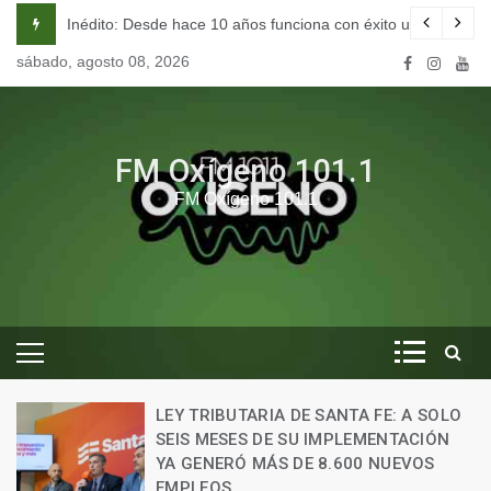
Skip
unciona con éxito una escuela de seducción en Córdoba.
Cómo vivían los hombres junto a los glipt
to
sábado, agosto 08, 2026
content
FM Oxígeno 101.1
FM Oxígeno 101.1
LEY TRIBUTARIA DE SANTA FE: A SOLO
SEIS MESES DE SU IMPLEMENTACIÓN
E
YA GENERÓ MÁS DE 8.600 NUEVOS
E
EMPLEOS