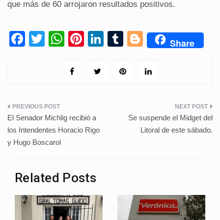
que más de 60 arrojaron resultados positivos.
F
T
W
Pi
Li
T
Bl
Share
a
wi
h
nt
n
u
o
c
tt
at
er
k
m
g
e
er
s
e
e
bl
g
b
A
st
dI
r
er
Navegación
o
p
n
El Senador Michlig recibió a
Se suspende el Midget del
de
o
p
los Intendentes Horacio Rigo
Litoral de este sábado.
y Hugo Boscarol
k
entradas
Related Posts