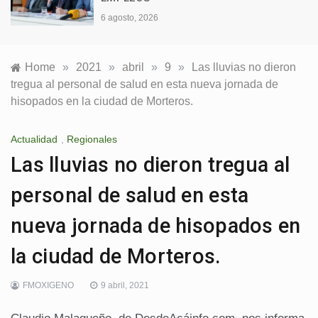
6
6 agosto, 2026
Home
»
2021
»
abril
»
9
»
Las lluvias no dieron
tregua al personal de salud en esta nueva jornada de
hisopados en la ciudad de Morteros.
Actualidad
,
Regionales
Las lluvias no dieron tregua al
personal de salud en esta
nueva jornada de hisopados en
la ciudad de Morteros.
FMOXIGENO
9 abril, 2021