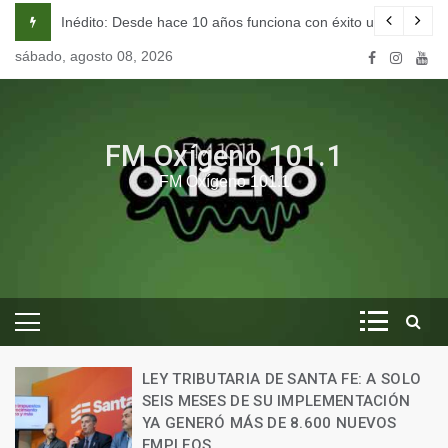
Skip
ESTRAS COMUNIDADES”
Inédito: Desde hace 10 años funciona con éxito una escuela
to
sábado, agosto 08, 2026
content
FM Oxígeno 101.1
FM Oxígeno 101.1
LEY TRIBUTARIA DE SANTA FE: A SOLO
SEIS MESES DE SU IMPLEMENTACIÓN
YA GENERÓ MÁS DE 8.600 NUEVOS
EMPLEOS