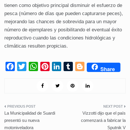
tienen como objetivo principal disminuir el esfuerzo de
pesca (número de días que pueden capturarse peces),
mejorando las chances de sobrevida para un mayor
número de ejemplares y posibilitando el eventual éxito
reproductivo cuando las condiciones hidrológicas y
climáticas resulten propicias.
F
T
W
Pi
Li
T
Bl
Share
a
wi
h
nt
n
u
o
c
tt
at
er
k
m
g
e
er
s
e
e
bl
g
b
A
st
dI
r
er
Navegación
o
p
n
La Municipalidad de Suardi
Vizzotti dijo que el país
de
o
p
presentó su nueva
comenzará a fabricar la
motoniveladora
Sputnik V