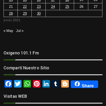
21
22
23
24
25
26
27
28
29
30
junio 2021
« May
Jul »
Oxigeno 101.1 Fm
Compartí Nuestro Sitio
F
T
W
Pi
Li
T
Bl
Share
a
wi
h
nt
n
u
o
Visitas WEB
c
tt
at
er
k
m
g