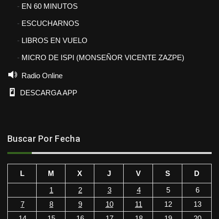
EN 60 MINUTOS
ESCUCHARNOS
LIBROS EN VUELO
MICRO DE ISPI (MONSEÑOR VICENTE ZAZPE)
Radio Online
DESCARGA APP
Buscar Por Fecha
L
M
X
J
V
S
D
1
2
3
4
5
6
7
8
9
10
11
12
13
14
15
16
17
18
19
20