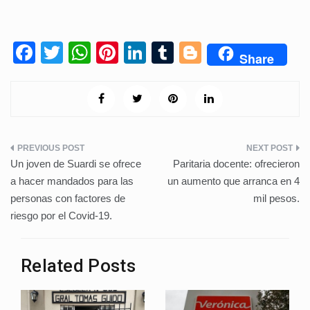
F
T
W
Pi
Li
T
Bl
Share
a
wi
h
nt
n
u
o
c
tt
at
er
k
m
g
e
er
s
e
e
bl
g
b
A
st
dI
r
er
Navegación
o
p
n
Un joven de Suardi se ofrece
Paritaria docente: ofrecieron
de
o
p
a hacer mandados para las
un aumento que arranca en 4
personas con factores de
mil pesos.
k
entradas
riesgo por el Covid-19.
Related Posts