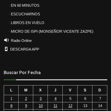
EN 60 MINUTOS
ESCUCHARNOS
LIBROS EN VUELO
MICRO DE ISPI (MONSEÑOR VICENTE ZAZPE)
Radio Online
DESCARGA APP
Buscar Por Fecha
L
M
X
J
V
S
D
1
2
3
4
5
6
7
8
9
10
11
12
13
14