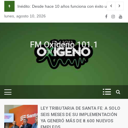
Skip
ESTRAS COMUNIDADES”
Inédito: Desde hace 10 años funciona con éxito una escuela
to
lunes, agosto 10, 2026
content
FM Oxígeno 101.1
FM Oxígeno 101.1
LEY TRIBUTARIA DE SANTA FE: A SOLO
SEIS MESES DE SU IMPLEMENTACIÓN
YA GENERÓ MÁS DE 8.600 NUEVOS
EMPLEOS