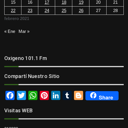
15
16
17
18
19
20
21
22
23
24
25
26
27
28
febrero 2021
« Ene
Mar »
Oxigeno 101.1 Fm
Compartí Nuestro Sitio
F
T
W
Pi
Li
T
Bl
Share
a
wi
h
nt
n
u
o
Visitas WEB
c
tt
at
er
k
m
g
e
er
s
e
e
bl
g